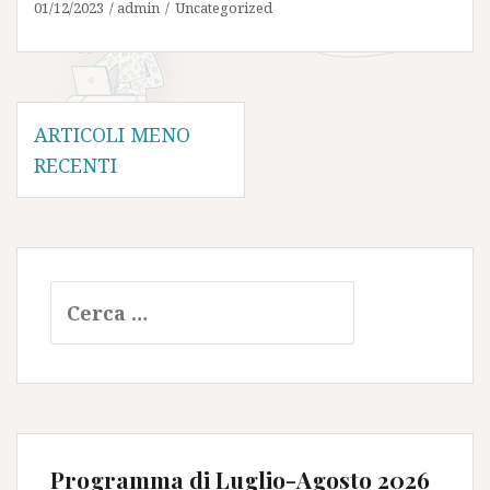
01/12/2023
admin
Uncategorized
Navigazione
ARTICOLI MENO
articoli
RECENTI
Ricerca
per:
Programma di Luglio-Agosto 2026